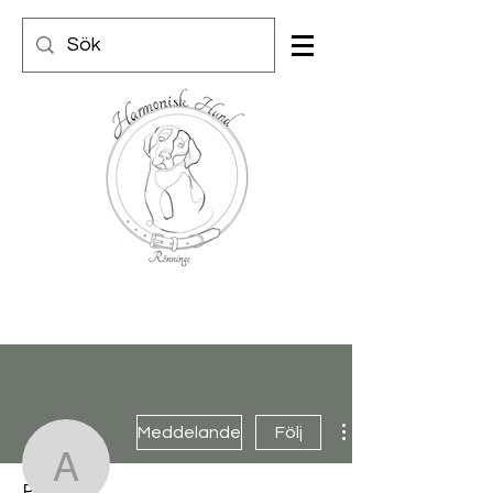
Meddelande
Följ
annanienhuysen
Profil