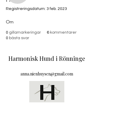
Admin
Registreringsdatum: 3 feb. 2023
annanienhuysen
Om
0
gillamarkeringar
6
kommentarer
0
bästa svar
Harmonisk Hund i Rönninge
anna.nienhuysen@gmail.com