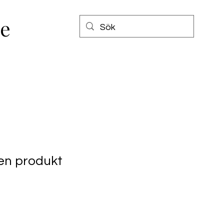
e
 en produkt
2