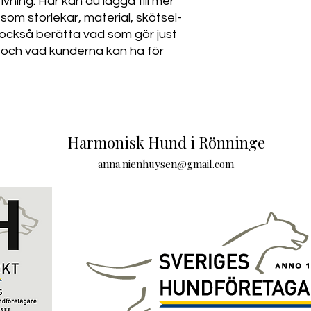
ning. Här kan du lägga till mer 
om storlekar, material, skötsel- 
också berätta vad som gör just 
 och vad kunderna kan ha för 
Harmonisk Hund i Rönninge
anna.nienhuysen@gmail.com