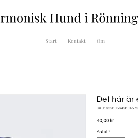
rmonisk Hund i Rönning
Start
Kontakt
Om
Det här är
SKU: 63283564283457
Pris
40,00 kr
Antal
*